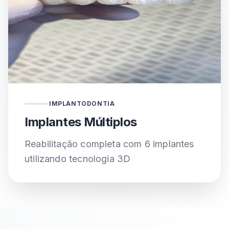
✓ 6 implantes estratégicos
IMPLANTODONTIA
✓ Cirurgia guiada 3D
Implantes Múltiplos
✓ Recuperação rápida
Reabilitação completa com 6 implantes
utilizando tecnologia 3D