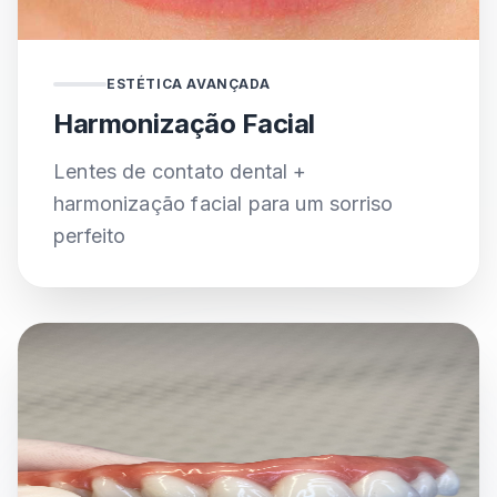
✓ Lentes de contato dental
ESTÉTICA AVANÇADA
✓ Harmonização facial
Harmonização Facial
✓ Resultado natural
Lentes de contato dental +
harmonização facial para um sorriso
perfeito